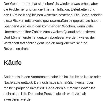
Der Gesamtmarkt hat sich ebenfalls wieder etwas erholt, aber
o
p
m
g
n
die Probleme rund um die Themen Inflation, Lieferketten und
o
p
er
k
den Ukraine-Krieg bleiben weiterhin bestehen. Die Börse scheint
k
diese Risiken mittlerweile gewissermaßen eingepreist zu haben.
Spannend wird es in den kommenden Wochen, wenn viele
Unternehmen ihre Zahlen zum zweiten Quartal präsentieren.
Dort können erste Tendenzen abgelesen werden, wie es der
Wirtschaft tatsächlich geht und ob möglicherweise eine
Rezession droht.
Käufe
Anders als in den Vormonaten habe ich im Juli keine Käufe oder
Nachkäufe getätigt. Dennoch habe ich natürlich weiter über
meine Sparpläne investiert. Ganz oben auf meiner Watchlist
steht aktuell die Deutsche Post, in die ich wohl zeitnah
investieren werde.