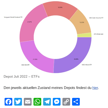
Depot Juli 2022 – ETFs
Den jeweils aktuellen Zustand meines Depots findest du
hier
.
F
T
E
W
T
M
C
T