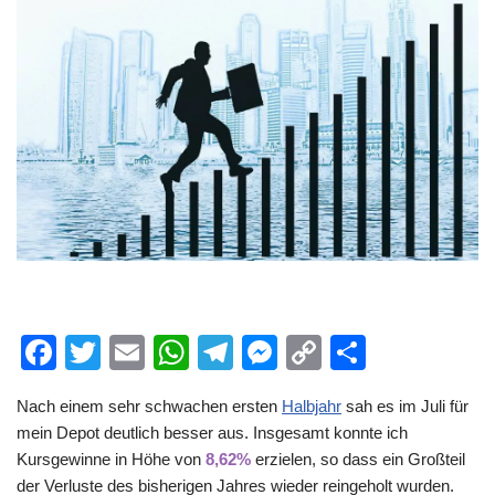
F
T
E
W
T
M
C
T
a
wi
m
h
el
e
o
eil
Nach einem sehr schwachen ersten
Halbjahr
sah es im Juli für
c
tt
ail
at
e
ss
p
e
mein Depot deutlich besser aus. Insgesamt konnte ich
e
er
s
gr
e
y
n
Kursgewinne in Höhe von
8,62%
erzielen, so dass ein Großteil
b
A
a
n
Li
der Verluste des bisherigen Jahres wieder reingeholt wurden.