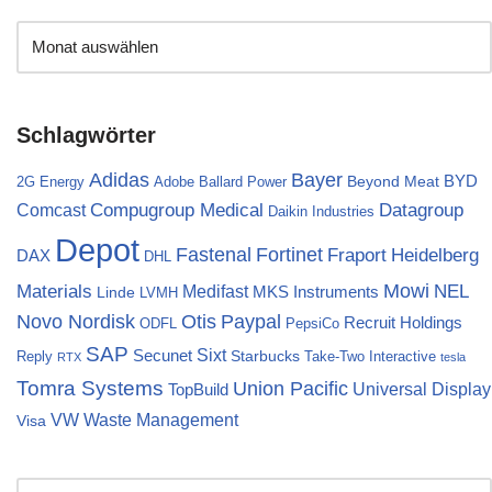
Schlagwörter
Bayer
Adidas
BYD
Beyond Meat
2G Energy
Adobe
Ballard Power
Compugroup Medical
Datagroup
Comcast
Daikin Industries
Depot
Fortinet
Fastenal
Fraport
Heidelberg
DAX
DHL
Materials
Mowi
NEL
Medifast
MKS Instruments
Linde
LVMH
Novo Nordisk
Otis
Paypal
Recruit Holdings
ODFL
PepsiCo
SAP
Sixt
Secunet
Starbucks
Reply
Take-Two Interactive
RTX
tesla
Tomra Systems
Union Pacific
Universal Display
TopBuild
VW
Waste Management
Visa