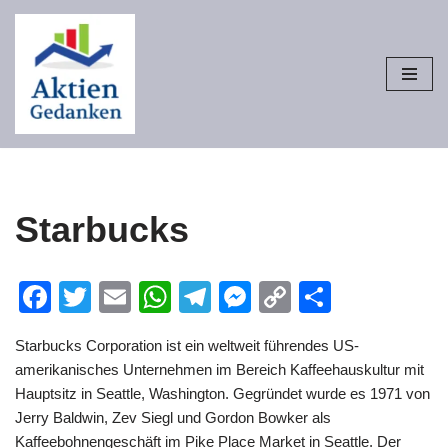
Zum
Inhalt
springen
Starbucks
Facebook
Twitter
Email
WhatsApp
Telegram
Messenger
Copy
Teilen
Link
Starbucks Corporation ist ein weltweit führendes US-
amerikanisches Unternehmen im Bereich Kaffeehauskultur mit
Hauptsitz in Seattle, Washington. Gegründet wurde es 1971 von
Jerry Baldwin, Zev Siegl und Gordon Bowker als
Kaffeebohnengeschäft im Pike Place Market in Seattle. Der