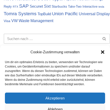
SAP
Sixt
Secunet
Starbucks
Reply
Take-Two Interactive
RTX
tesla
Tomra Systems
Union Pacific
Universal Display
TopBuild
VW
Waste Management
Visa
Cookie-Zustimmung verwalten
Um dir ein optimales Erlebnis zu bieten, verwenden wir Technologien wie
Cookies, um Geräteinformationen zu speichern und/oder darauf
Impressum
Datenschutz
Cookie-Richtlinie (EU)
zuzugreifen. Wenn du diesen Technologien zustimmst, können wir Daten
wie das Surfverhalten oder eindeutige IDs auf dieser Website verarbeiten.
Die auf dieser Webseite dargestellten Informationen stellen
Wenn du deine Zustimmung nicht erteilst oder zurückziehst, können
keine Anlageberatung dar. Bei den Inhalten handelt es sich
bestimmte Merkmale und Funktionen beeinträchtigt werden.
lediglich um meine persönliche Meinung. Es wird keine Gewähr
auf Vollständigkeit, Richtigkeit und Korrektheit der angegebenen
Akzeptieren
Daten übernommen. Die Investition in Aktien oder andere
Wertpapiere unterliegen Risiken, die jeder individuell für sich
Ablehnen