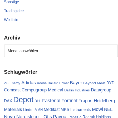
Sonstige
Tradingidee
Wikifolio
Archiv
Schlagwörter
Bayer
Adidas
BYD
Beyond Meat
2G Energy
Adobe
Ballard Power
Compugroup Medical
Datagroup
Comcast
Daikin Industries
Depot
Fortinet
Fastenal
Fraport
Heidelberg
DAX
DHL
Materials
Mowi
NEL
Medifast
MKS Instruments
Linde
LVMH
Novo Nordisk
Otis
Paypal
Recruit Holdings
ODFL
PepsiCo