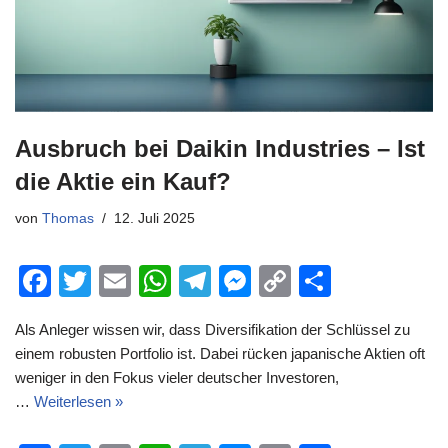
Ausbruch bei Daikin Industries – Ist
die Aktie ein Kauf?
von
Thomas
12. Juli 2025
F
T
E
W
T
M
C
T
a
wi
m
h
el
e
o
eil
Als Anleger wissen wir, dass Diversifikation der Schlüssel zu
c
tt
ail
at
e
ss
p
e
einem robusten Portfolio ist. Dabei rücken japanische Aktien oft
e
er
s
gr
e
y
n
weniger in den Fokus vieler deutscher Investoren,
b
A
a
n
Li
…
Weiterlesen »
o
p
m
g
n