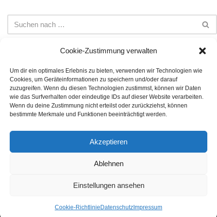
Cookie-Zustimmung verwalten
Um dir ein optimales Erlebnis zu bieten, verwenden wir Technologien wie
Cookies, um Geräteinformationen zu speichern und/oder darauf
Impressum
Datenschutz
Cookie-Richtlinie (EU)
zuzugreifen. Wenn du diesen Technologien zustimmst, können wir Daten
wie das Surfverhalten oder eindeutige IDs auf dieser Website verarbeiten.
Die auf dieser Webseite dargestellten Informationen stellen
Wenn du deine Zustimmung nicht erteilst oder zurückziehst, können
keine Anlageberatung dar. Bei den Inhalten handelt es sich
bestimmte Merkmale und Funktionen beeinträchtigt werden.
lediglich um meine persönliche Meinung. Es wird keine Gewähr
auf Vollständigkeit, Richtigkeit und Korrektheit der angegebenen
Akzeptieren
Daten übernommen. Die Investition in Aktien oder andere
Wertpapiere unterliegen Risiken, die jeder individuell für sich
Ablehnen
bestimmen muss. Für entstandene finanzielle Verluste wird
keine Haftung übernommen.
Einstellungen ansehen
Cookie-Richtlinie
Datenschutz
Impressum
Neve
| Präsentiert von
WordPress