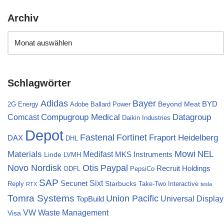
Archiv
Schlagwörter
Bayer
Adidas
BYD
Beyond Meat
2G Energy
Adobe
Ballard Power
Compugroup Medical
Datagroup
Comcast
Daikin Industries
Depot
Fortinet
Fastenal
Fraport
Heidelberg
DAX
DHL
Materials
Mowi
NEL
Medifast
MKS Instruments
Linde
LVMH
Novo Nordisk
Otis
Paypal
Recruit Holdings
ODFL
PepsiCo
SAP
Sixt
Secunet
Starbucks
Reply
Take-Two Interactive
RTX
tesla
Tomra Systems
Union Pacific
Universal Display
TopBuild
VW
Waste Management
Visa