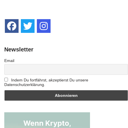
o
p
er
k
k
Newsletter
Email
Indem Du fortfährst, akzeptierst Du unsere
Datenschutzerklärung.