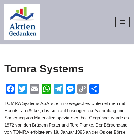
Zum
Inhalt
springen
Tomra Systems
Facebook
Twitter
Email
WhatsApp
Telegram
Messenger
Copy
Teilen
Link
TOMRA Systems ASA ist ein norwegisches Unternehmen mit
Hauptsitz in Asker, das sich auf Lösungen zur Sammlung und
Sortierung von Materialien spezialisiert hat. Gegründet wurde es
1972 von den Brüdern Petter und Tore Planke. Der Börsengang
von TOMRA erfolgte am 18. Januar 1985 an der Osloer Börse.