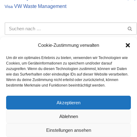
VW
Waste Management
Visa
Cookie-Zustimmung verwalten
Um dir ein optimales Erlebnis zu bieten, verwenden wir Technologien wie
Cookies, um Geräteinformationen zu speichern und/oder darauf
Impressum
Datenschutz
Cookie-Richtlinie (EU)
zuzugreifen. Wenn du diesen Technologien zustimmst, können wir Daten
wie das Surfverhalten oder eindeutige IDs auf dieser Website verarbeiten.
Die auf dieser Webseite dargestellten Informationen stellen
Wenn du deine Zustimmung nicht erteilst oder zurückziehst, können
keine Anlageberatung dar. Bei den Inhalten handelt es sich
bestimmte Merkmale und Funktionen beeinträchtigt werden.
lediglich um meine persönliche Meinung. Es wird keine Gewähr
auf Vollständigkeit, Richtigkeit und Korrektheit der angegebenen
Akzeptieren
Daten übernommen. Die Investition in Aktien oder andere
Wertpapiere unterliegen Risiken, die jeder individuell für sich
Ablehnen
bestimmen muss. Für entstandene finanzielle Verluste wird
keine Haftung übernommen.
Einstellungen ansehen