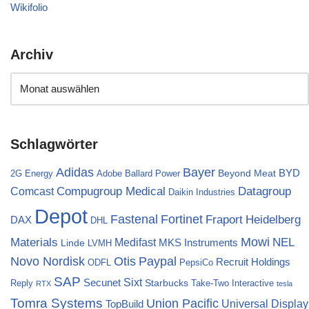
Wikifolio
Archiv
Schlagwörter
Bayer
Adidas
BYD
Beyond Meat
2G Energy
Adobe
Ballard Power
Compugroup Medical
Datagroup
Comcast
Daikin Industries
Depot
Fortinet
Fastenal
Fraport
Heidelberg
DAX
DHL
Materials
Mowi
NEL
Medifast
MKS Instruments
Linde
LVMH
Novo Nordisk
Otis
Paypal
Recruit Holdings
ODFL
PepsiCo
SAP
Sixt
Secunet
Starbucks
Reply
Take-Two Interactive
RTX
tesla
Tomra Systems
Union Pacific
Universal Display
TopBuild