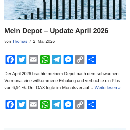
Mein Depot – Update April 2026
von
Thomas
2. Mai 2026
F
T
E
W
T
M
C
T
a
wi
m
h
el
e
o
eil
Der April 2026 brachte meinem Depot nach dem schwachen
c
tt
ail
at
e
ss
p
e
Vormonat eine willkommene Erholung und verbuchte ein Plus
e
er
s
gr
e
y
n
von 6,94 %. Der DAX legte im Monatsverlauf…
Weiterlesen »
b
A
a
n
Li
F
T
E
W
T
M
C
T
o
p
m
g
n
a
wi
m
h
el
e
o
eil
o
p
er
k
c
tt
ail
at
e
ss
p
e
k