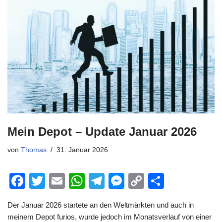
o
p
m
g
n
o
p
er
k
k
Mein Depot – Update Januar 2026
von
Thomas
31. Januar 2026
F
T
E
W
T
M
C
T
a
wi
m
h
el
e
o
eil
Der Januar 2026 startete an den Weltmärkten und auch in
c
tt
ail
at
e
ss
p
e
meinem Depot furios, wurde jedoch im Monatsverlauf von einer