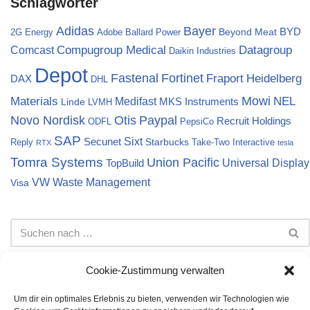
Schlagwörter
Bayer
Adidas
BYD
Beyond Meat
2G Energy
Adobe
Ballard Power
Compugroup Medical
Datagroup
Comcast
Daikin Industries
Depot
Fortinet
Fastenal
Fraport
Heidelberg
DAX
DHL
Materials
Mowi
NEL
Medifast
MKS Instruments
Linde
LVMH
Novo Nordisk
Otis
Paypal
Recruit Holdings
ODFL
PepsiCo
SAP
Sixt
Secunet
Starbucks
Reply
Take-Two Interactive
RTX
tesla
Tomra Systems
Union Pacific
Universal Display
TopBuild
VW
Waste Management
Visa
Cookie-Zustimmung verwalten
Um dir ein optimales Erlebnis zu bieten, verwenden wir Technologien wie