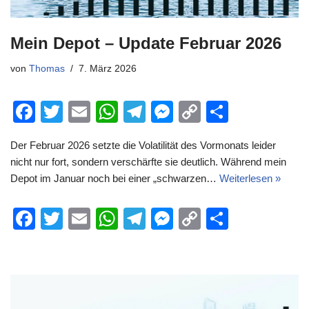
Mein Depot – Update Februar 2026
von
Thomas
7. März 2026
F
T
E
W
T
M
C
T
a
wi
m
h
el
e
o
eil
Der Februar 2026 setzte die Volatilität des Vormonats leider
c
tt
ail
at
e
ss
p
e
nicht nur fort, sondern verschärfte sie deutlich. Während mein
e
er
s
gr
e
y
n
Depot im Januar noch bei einer „schwarzen…
Weiterlesen »
b
A
a
n
Li
F
T
E
W
T
M
C
T
o
p
m
g
n
a
wi
m
h
el
e
o
eil
o
p
er
k
c
tt
ail
at
e
ss
p
e
k
e
er
s
gr
e
y
n
b
A
a
n
Li