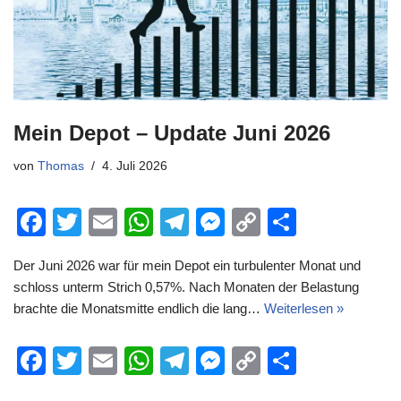
Mein Depot – Update Juni 2026
von
Thomas
4. Juli 2026
F
T
E
W
T
M
C
T
a
wi
m
h
el
e
o
eil
Der Juni 2026 war für mein Depot ein turbulenter Monat und
c
tt
ail
at
e
ss
p
e
schloss unterm Strich 0,57%. Nach Monaten der Belastung
e
er
s
gr
e
y
n
brachte die Monatsmitte endlich die lang…
Weiterlesen »
b
A
a
n
Li
F
T
E
W
T
M
C
T
o
p
m
g
n
a
wi
m
h
el
e
o
eil
o
p
er
k