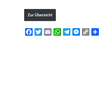
Zur Übersicht
Facebook
Twitter
Email
WhatsApp
Telegram
Messen
Cop
Te
Link