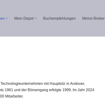
sen
Mein Depot
Buchempfehlungen
Meine Broker
ger
y
ilen
s Technologieunternehmen mit Hauptsitz in Andover,
s 1961 und der Börsengang erfolgte 1999. Im Jahr 2024
0 Mitarbeiter.