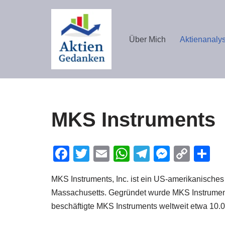
Zum
Über Mich
Aktienanaly
Inhalt
springen
MKS Instruments
Facebook
Twitter
Email
WhatsApp
Telegram
Messen
Cop
Te
Link
MKS Instruments, Inc. ist ein US-amerikanische
Massachusetts. Gegründet wurde MKS Instrument
beschäftigte MKS Instruments weltweit etwa 10.00