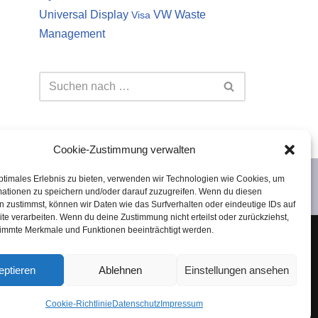
Universal Display
VW
Waste
Visa
Management
Cookie-Zustimmung verwalten
ptimales Erlebnis zu bieten, verwenden wir Technologien wie Cookies, um
mationen zu speichern und/oder darauf zuzugreifen. Wenn du diesen
 zustimmst, können wir Daten wie das Surfverhalten oder eindeutige IDs auf
te verarbeiten. Wenn du deine Zustimmung nicht erteilst oder zurückziehst,
immte Merkmale und Funktionen beeinträchtigt werden.
 es sich lediglich um meine persönliche Meinung.
Investition in Aktien oder andere Wertpapiere
eptieren
Ablehnen
Einstellungen ansehen
keine Haftung übernommen.
Cookie-Richtlinie
Datenschutz
Impressum