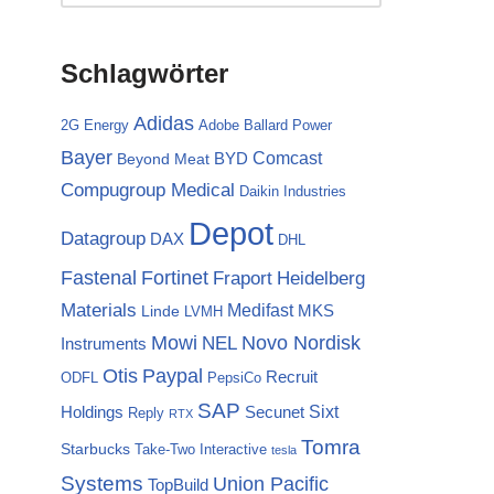
Schlagwörter
Adidas
2G Energy
Adobe
Ballard Power
Bayer
Comcast
BYD
Beyond Meat
Compugroup Medical
Daikin Industries
Depot
Datagroup
DAX
DHL
Fortinet
Fastenal
Fraport
Heidelberg
Materials
Medifast
MKS
Linde
LVMH
Mowi
NEL
Novo Nordisk
Instruments
Otis
Paypal
Recruit
ODFL
PepsiCo
SAP
Sixt
Holdings
Secunet
Reply
RTX
Tomra
Starbucks
Take-Two Interactive
tesla
Systems
Union Pacific
TopBuild