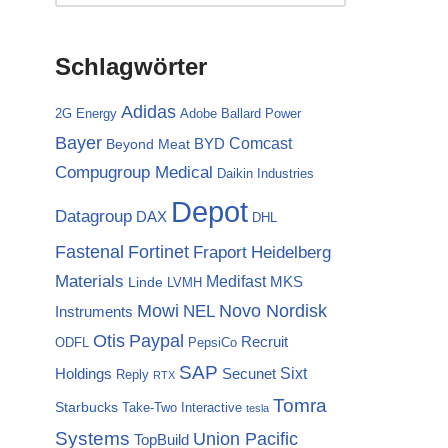
Schlagwörter
Adidas
2G Energy
Adobe
Ballard Power
Bayer
Comcast
BYD
Beyond Meat
Compugroup Medical
Daikin Industries
Depot
Datagroup
DAX
DHL
Fortinet
Fastenal
Fraport
Heidelberg
Materials
Medifast
MKS
Linde
LVMH
Mowi
NEL
Novo Nordisk
Instruments
Otis
Paypal
Recruit
ODFL
PepsiCo
SAP
Sixt
Holdings
Secunet
Reply
RTX
Tomra
Starbucks
Take-Two Interactive
tesla
Systems
Union Pacific
TopBuild