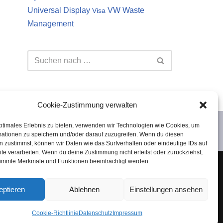
Universal Display
VW
Waste
Visa
Management
Cookie-Zustimmung verwalten
ptimales Erlebnis zu bieten, verwenden wir Technologien wie Cookies, um
mationen zu speichern und/oder darauf zuzugreifen. Wenn du diesen
 zustimmst, können wir Daten wie das Surfverhalten oder eindeutige IDs auf
te verarbeiten. Wenn du deine Zustimmung nicht erteilst oder zurückziehst,
immte Merkmale und Funktionen beeinträchtigt werden.
 es sich lediglich um meine persönliche Meinung.
Investition in Aktien oder andere Wertpapiere
eptieren
Ablehnen
Einstellungen ansehen
keine Haftung übernommen.
Cookie-Richtlinie
Datenschutz
Impressum