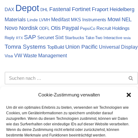
Depot
Fortinet
Fastenal
Fraport
Heidelberg
DAX
DHL
Materials
Mowi
NEL
Medifast
MKS Instruments
Linde
LVMH
Novo Nordisk
Otis
Paypal
Recruit Holdings
ODFL
PepsiCo
SAP
Sixt
Secunet
Starbucks
Reply
Take-Two Interactive
RTX
tesla
Tomra Systems
Union Pacific
Universal Display
TopBuild
VW
Waste Management
Visa
Cookie-Zustimmung verwalten
Um dir ein optimales Erlebnis zu bieten, verwenden wir Technologien wie
Cookies, um Geräteinformationen zu speichern und/oder darauf
Impressum
Datenschutz
Cookie-Richtlinie (EU)
zuzugreifen. Wenn du diesen Technologien zustimmst, können wir Daten
wie das Surfverhalten oder eindeutige IDs auf dieser Website verarbeiten.
Die auf dieser Webseite dargestellten Informationen stellen
Wenn du deine Zustimmung nicht erteilst oder zurückziehst, können
keine Anlageberatung dar. Bei den Inhalten handelt es sich
bestimmte Merkmale und Funktionen beeinträchtigt werden.