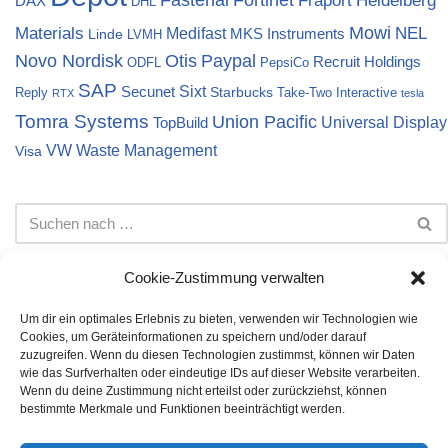
DAX
DHL
Materials
Mowi
NEL
Medifast
MKS Instruments
Linde
LVMH
Novo Nordisk
Otis
Paypal
Recruit Holdings
ODFL
PepsiCo
SAP
Sixt
Secunet
Starbucks
Reply
Take-Two Interactive
RTX
tesla
Tomra Systems
Union Pacific
Universal Display
TopBuild
VW
Waste Management
Visa
Cookie-Zustimmung verwalten
Um dir ein optimales Erlebnis zu bieten, verwenden wir Technologien wie
Cookies, um Geräteinformationen zu speichern und/oder darauf
Impressum
Datenschutz
Cookie-Richtlinie (EU)
zuzugreifen. Wenn du diesen Technologien zustimmst, können wir Daten
wie das Surfverhalten oder eindeutige IDs auf dieser Website verarbeiten.
Die auf dieser Webseite dargestellten Informationen stellen
Wenn du deine Zustimmung nicht erteilst oder zurückziehst, können
keine Anlageberatung dar. Bei den Inhalten handelt es sich
bestimmte Merkmale und Funktionen beeinträchtigt werden.
lediglich um meine persönliche Meinung. Es wird keine Gewähr