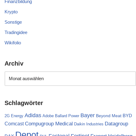
Finanzbildung
Krypto
Sonstige
Tradingidee
Wikifolio
Archiv
Schlagwörter
Bayer
Adidas
BYD
Beyond Meat
2G Energy
Adobe
Ballard Power
Compugroup Medical
Datagroup
Comcast
Daikin Industries
Depot
Fortinet
Fastenal
Fraport
Heidelberg