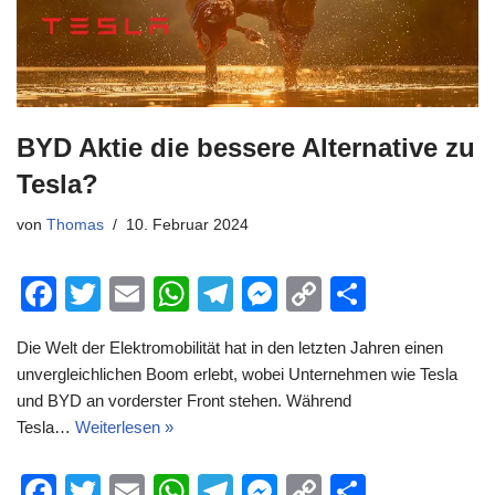
BYD Aktie die bessere Alternative zu
Tesla?
von
Thomas
10. Februar 2024
F
T
E
W
T
M
C
T
a
wi
m
h
el
e
o
eil
Die Welt der Elektromobilität hat in den letzten Jahren einen
c
tt
ail
at
e
ss
p
e
unvergleichlichen Boom erlebt, wobei Unternehmen wie Tesla
e
er
s
gr
e
y
n
und BYD an vorderster Front stehen. Während
b
A
a
n
Li
Tesla…
Weiterlesen »
o
p
m
g
n
F
T
E
W
T
M
C
T