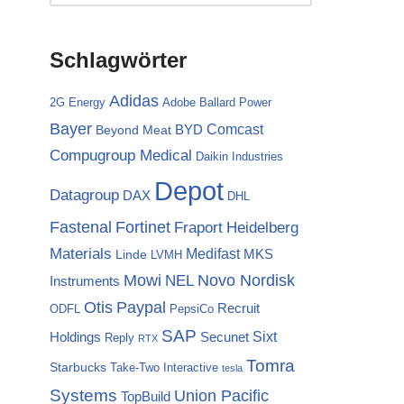
Schlagwörter
Adidas
2G Energy
Adobe
Ballard Power
Bayer
Comcast
BYD
Beyond Meat
Compugroup Medical
Daikin Industries
Depot
Datagroup
DAX
DHL
Fortinet
Fastenal
Fraport
Heidelberg
Materials
Medifast
MKS
Linde
LVMH
Mowi
NEL
Novo Nordisk
Instruments
Otis
Paypal
Recruit
ODFL
PepsiCo
SAP
Sixt
Holdings
Secunet
Reply
RTX
Tomra
Starbucks
Take-Two Interactive
tesla
Systems
Union Pacific
TopBuild