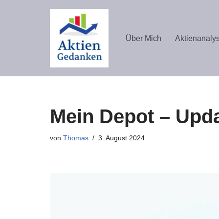
Zum
Über Mich
Aktienanaly
Inhalt
springen
Mein Depot – Upda
von
Thomas
3. August 2024