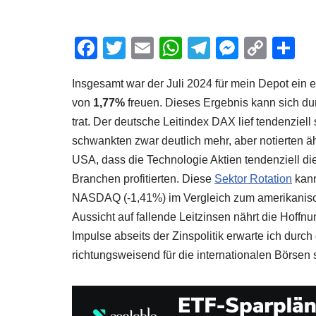
F
T
E
W
T
M
C
T
a
wi
m
h
el
e
o
ei
Insgesamt war der Juli 2024 für mein Depot ein 
c
tt
ail
at
e
ss
p
e
von
1,77%
freuen. Dieses Ergebnis kann sich dur
e
er
s
gr
e
y
n
trat. Der deutsche Leitindex DAX lief tendenziell
b
A
a
n
Li
schwankten zwar deutlich mehr, aber notierten äh
o
p
m
g
n
USA, dass die Technologie Aktien tendenziell 
o
p
er
k
Branchen profitierten. Diese
Sektor Rotation
kann
NASDAQ (-1,41%) im Vergleich zum amerikanisc
k
Aussicht auf fallende Leitzinsen nährt die Hoffnu
Impulse abseits der Zinspolitik erwarte ich durc
richtungsweisend für die internationalen Börsen 