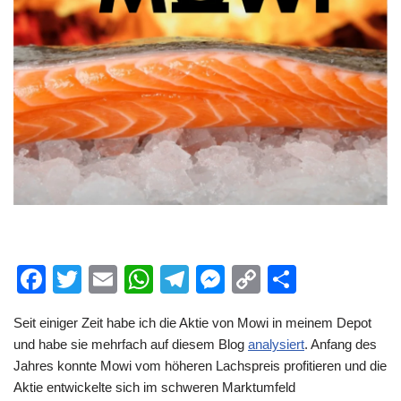
F
T
E
W
T
M
C
T
a
wi
m
h
el
e
o
eil
Seit einiger Zeit habe ich die Aktie von Mowi in meinem Depot
c
tt
ail
at
e
ss
p
e
und habe sie mehrfach auf diesem Blog
analysiert
. Anfang des
e
er
s
gr
e
y
n
Jahres konnte Mowi vom höheren Lachspreis profitieren und die
b
A
a
n
Li
Aktie entwickelte sich im schweren Marktumfeld