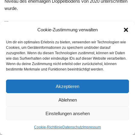
Niveau des ehemaligen Doppelbodens von 2020 unterschritten
wurde.
Cookie-Zustimmung verwalten
Mowi Aktie im Wochenchart
Um dir ein optimales Erlebnis zu bieten, verwenden wir Technologien wie
Tageschart
Cookies, um Geräteinformationen zu speichern und/oder darauf
zuzugreifen. Wenn du diesen Technologien zustimmst, können wir Daten
wie das Surfverhalten oder eindeutige IDs auf dieser Website verarbeiten.
Auch der Tageschart gibt kein besseres Bild ab. Das Gap bei
Wenn du deine Zustimmung nicht erteilst oder zurückziehst, können
bestimmte Merkmale und Funktionen beeinträchtigt werden.
170 NOK, das durch den Kurssturz im Oktober gerissen wurde
konnte bislang nicht geschlossen werden. Auch die
Widerstandszone bei 155 NOK konnte nicht mehr nachhaltig
Akzeptieren
überschritten werden. Am Freitag ging es nach mehreren
Ablehnen
gescheiterten Ausbruchsversuchen 4,5% abwärts was ebenfalls
als bearisches Zeichen gesehen werden kann. Kurzfristig ist es
Einstellungen ansehen
wahrscheinlich, dass es nochmal Richtung 135 NOK
heruntergeht. Diese Marke sollte auf keinen Fall unterschritten
Cookie-Richtlinie
Datenschutz
Impressum
werden, da sonst weitere Kursverluste drohen. Damit sich das