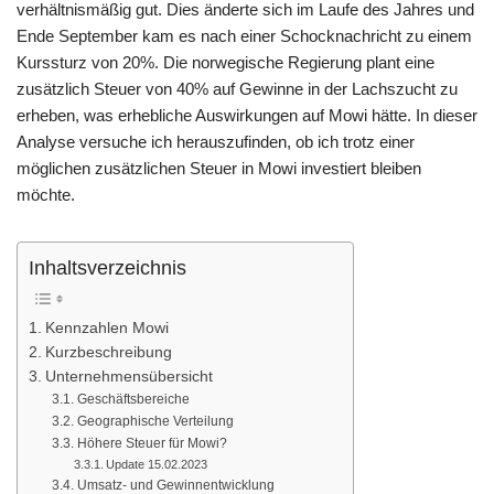
verhältnismäßig gut. Dies änderte sich im Laufe des Jahres und
o
p
m
g
n
Ende September kam es nach einer Schocknachricht zu einem
o
p
er
k
Kurssturz von 20%. Die norwegische Regierung plant eine
k
zusätzlich Steuer von 40% auf Gewinne in der Lachszucht zu
erheben, was erhebliche Auswirkungen auf Mowi hätte. In dieser
Analyse versuche ich herauszufinden, ob ich trotz einer
möglichen zusätzlichen Steuer in Mowi investiert bleiben
möchte.
Inhaltsverzeichnis
Kennzahlen Mowi
Kurzbeschreibung
Unternehmensübersicht
Geschäftsbereiche
Geographische Verteilung
Höhere Steuer für Mowi?
Update 15.02.2023
Umsatz- und Gewinnentwicklung