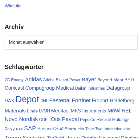
Wikifolio
Archiv
Schlagwörter
Bayer
Adidas
BYD
Beyond Meat
2G Energy
Adobe
Ballard Power
Compugroup Medical
Datagroup
Comcast
Daikin Industries
Depot
Fortinet
Fastenal
Fraport
Heidelberg
DAX
DHL
Materials
Mowi
NEL
Medifast
MKS Instruments
Linde
LVMH
Novo Nordisk
Otis
Paypal
Recruit Holdings
ODFL
PepsiCo
SAP
Sixt
Secunet
Starbucks
Reply
Take-Two Interactive
RTX
tesla
Tomra Systems
Union Pacific
Universal Display