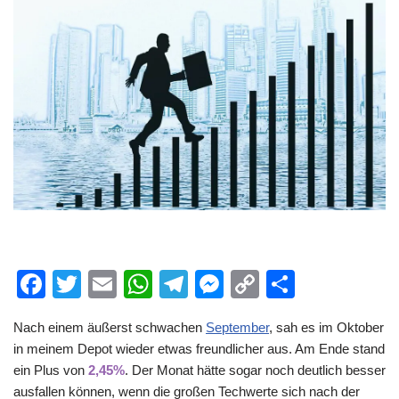
F
T
E
W
T
M
C
T
a
wi
m
h
el
e
o
eil
Nach einem äußerst schwachen
September
, sah es im Oktober
c
tt
ail
at
e
ss
p
e
in meinem Depot wieder etwas freundlicher aus. Am Ende stand
e
er
s
gr
e
y
n
ein Plus von
2,45%
. Der Monat hätte sogar noch deutlich besser
b
A
a
n
Li
ausfallen können, wenn die großen Techwerte sich nach der