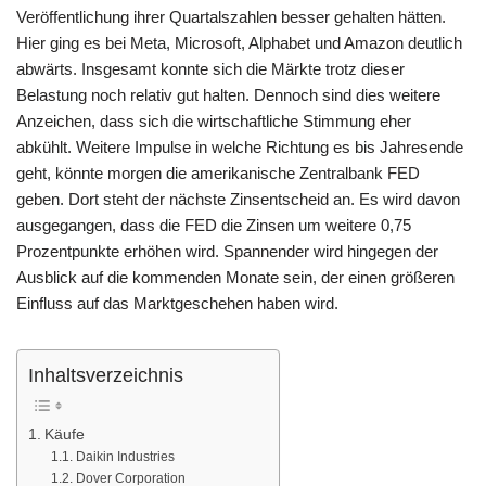
Veröffentlichung ihrer Quartalszahlen besser gehalten hätten.
o
p
m
g
n
Hier ging es bei Meta, Microsoft, Alphabet und Amazon deutlich
o
p
er
k
abwärts. Insgesamt konnte sich die Märkte trotz dieser
k
Belastung noch relativ gut halten. Dennoch sind dies weitere
Anzeichen, dass sich die wirtschaftliche Stimmung eher
abkühlt. Weitere Impulse in welche Richtung es bis Jahresende
geht, könnte morgen die amerikanische Zentralbank FED
geben. Dort steht der nächste Zinsentscheid an. Es wird davon
ausgegangen, dass die FED die Zinsen um weitere 0,75
Prozentpunkte erhöhen wird. Spannender wird hingegen der
Ausblick auf die kommenden Monate sein, der einen größeren
Einfluss auf das Marktgeschehen haben wird.
Inhaltsverzeichnis
Käufe
Daikin Industries
Dover Corporation