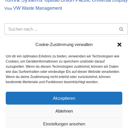
TopBuild
VW
Waste Management
Visa
Cookie-Zustimmung verwalten
Um dir ein optimales Erlebnis zu bieten, verwenden wir Technologien wie
Cookies, um Geräteinformationen zu speichern und/oder darauf
Impressum
Datenschutz
Cookie-Richtlinie (EU)
zuzugreifen. Wenn du diesen Technologien zustimmst, können wir Daten
wie das Surfverhalten oder eindeutige IDs auf dieser Website verarbeiten.
Die auf dieser Webseite dargestellten Informationen stellen
Wenn du deine Zustimmung nicht erteilst oder zurückziehst, können
keine Anlageberatung dar. Bei den Inhalten handelt es sich
bestimmte Merkmale und Funktionen beeinträchtigt werden.
lediglich um meine persönliche Meinung. Es wird keine Gewähr
auf Vollständigkeit, Richtigkeit und Korrektheit der angegebenen
Akzeptieren
Daten übernommen. Die Investition in Aktien oder andere
Wertpapiere unterliegen Risiken, die jeder individuell für sich
Ablehnen
bestimmen muss. Für entstandene finanzielle Verluste wird
keine Haftung übernommen.
Einstellungen ansehen