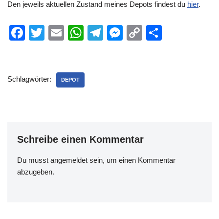
Den jeweils aktuellen Zustand meines Depots findest du
hier
.
F
T
E
W
T
M
C
T
a
wi
m
h
el
e
o
eil
c
tt
ail
at
e
ss
p
e
e
er
s
gr
e
y
n
Schlagwörter:
DEPOT
b
A
a
n
Li
o
p
m
g
n
o
p
er
k
k
Schreibe einen Kommentar
Du musst
angemeldet
sein, um einen Kommentar
abzugeben.