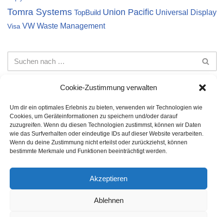
Tomra Systems
Union Pacific
Universal Display
TopBuild
VW
Waste Management
Visa
Cookie-Zustimmung verwalten
Um dir ein optimales Erlebnis zu bieten, verwenden wir Technologien wie
Cookies, um Geräteinformationen zu speichern und/oder darauf
Impressum
Datenschutz
Cookie-Richtlinie (EU)
zuzugreifen. Wenn du diesen Technologien zustimmst, können wir Daten
wie das Surfverhalten oder eindeutige IDs auf dieser Website verarbeiten.
Die auf dieser Webseite dargestellten Informationen stellen
Wenn du deine Zustimmung nicht erteilst oder zurückziehst, können
keine Anlageberatung dar. Bei den Inhalten handelt es sich
bestimmte Merkmale und Funktionen beeinträchtigt werden.
lediglich um meine persönliche Meinung. Es wird keine Gewähr
auf Vollständigkeit, Richtigkeit und Korrektheit der angegebenen
Akzeptieren
Daten übernommen. Die Investition in Aktien oder andere
Wertpapiere unterliegen Risiken, die jeder individuell für sich
Ablehnen
bestimmen muss. Für entstandene finanzielle Verluste wird