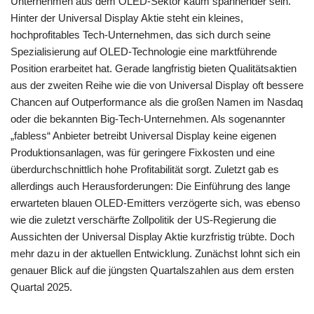
e
er
s
gr
e
y
n
Unternehmen aus dem OLED-Sektor kaum spannender sein.
b
A
a
n
Li
Hinter der Universal Display Aktie steht ein kleines,
hochprofitables Tech-Unternehmen, das sich durch seine
o
p
m
g
n
Spezialisierung auf OLED-Technologie eine marktführende
o
p
er
k
Position erarbeitet hat. Gerade langfristig bieten Qualitätsaktien
k
aus der zweiten Reihe wie die von Universal Display oft bessere
Chancen auf Outperformance als die großen Namen im Nasdaq
oder die bekannten Big-Tech-Unternehmen. Als sogenannter
„fabless“ Anbieter betreibt Universal Display keine eigenen
Produktionsanlagen, was für geringere Fixkosten und eine
überdurchschnittlich hohe Profitabilität sorgt. Zuletzt gab es
allerdings auch Herausforderungen: Die Einführung des lange
erwarteten blauen OLED-Emitters verzögerte sich, was ebenso
wie die zuletzt verschärfte Zollpolitik der US-Regierung die
Aussichten der Universal Display Aktie kurzfristig trübte. Doch
mehr dazu in der aktuellen Entwicklung. Zunächst lohnt sich ein
genauer Blick auf die jüngsten Quartalszahlen aus dem ersten
Quartal 2025.