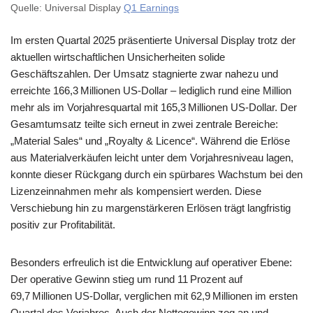
Quelle: Universal Display
Q1 Earnings
Im ersten Quartal 2025 präsentierte Universal Display trotz der
aktuellen wirtschaftlichen Unsicherheiten solide
Geschäftszahlen. Der Umsatz stagnierte zwar nahezu und
erreichte 166,3 Millionen US-Dollar – lediglich rund eine Million
mehr als im Vorjahresquartal mit 165,3 Millionen US-Dollar. Der
Gesamtumsatz teilte sich erneut in zwei zentrale Bereiche:
„Material Sales“ und „Royalty & Licence“. Während die Erlöse
aus Materialverkäufen leicht unter dem Vorjahresniveau lagen,
konnte dieser Rückgang durch ein spürbares Wachstum bei den
Lizenzeinnahmen mehr als kompensiert werden. Diese
Verschiebung hin zu margenstärkeren Erlösen trägt langfristig
positiv zur Profitabilität.
Besonders erfreulich ist die Entwicklung auf operativer Ebene:
Der operative Gewinn stieg um rund 11 Prozent auf
69,7 Millionen US-Dollar, verglichen mit 62,9 Millionen im ersten
Quartal des Vorjahres. Auch der Nettogewinn zog an und