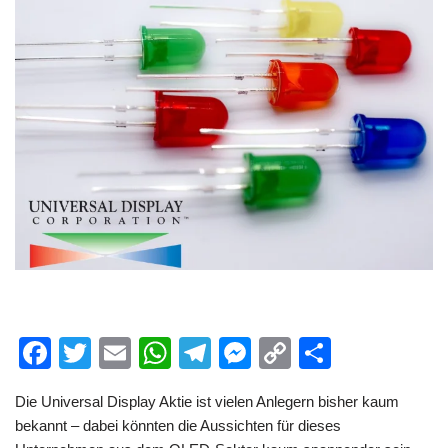
F
T
E
W
T
M
C
T
a
wi
m
h
el
e
o
eil
Die Universal Display Aktie ist vielen Anlegern bisher kaum
c
tt
ail
at
e
ss
p
e
bekannt – dabei könnten die Aussichten für dieses