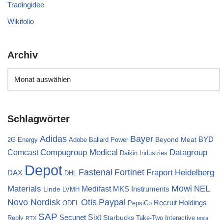
Tradingidee
Wikifolio
Archiv
Schlagwörter
Bayer
Adidas
BYD
Beyond Meat
2G Energy
Adobe
Ballard Power
Compugroup Medical
Datagroup
Comcast
Daikin Industries
Depot
Fortinet
Fastenal
Fraport
Heidelberg
DAX
DHL
Materials
Mowi
NEL
Medifast
MKS Instruments
Linde
LVMH
Novo Nordisk
Otis
Paypal
Recruit Holdings
ODFL
PepsiCo
SAP
Sixt
Secunet
Starbucks
Reply
Take-Two Interactive
RTX
tesla