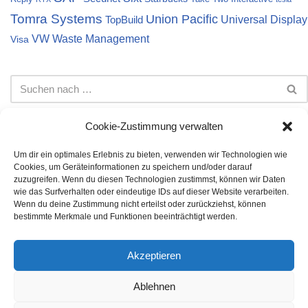
Tomra Systems
Union Pacific
Universal Display
TopBuild
VW
Waste Management
Visa
Cookie-Zustimmung verwalten
Um dir ein optimales Erlebnis zu bieten, verwenden wir Technologien wie
Cookies, um Geräteinformationen zu speichern und/oder darauf
Impressum
Datenschutz
Cookie-Richtlinie (EU)
zuzugreifen. Wenn du diesen Technologien zustimmst, können wir Daten
wie das Surfverhalten oder eindeutige IDs auf dieser Website verarbeiten.
Die auf dieser Webseite dargestellten Informationen stellen
Wenn du deine Zustimmung nicht erteilst oder zurückziehst, können
keine Anlageberatung dar. Bei den Inhalten handelt es sich
bestimmte Merkmale und Funktionen beeinträchtigt werden.
lediglich um meine persönliche Meinung. Es wird keine Gewähr
auf Vollständigkeit, Richtigkeit und Korrektheit der angegebenen
Akzeptieren
Daten übernommen. Die Investition in Aktien oder andere
Wertpapiere unterliegen Risiken, die jeder individuell für sich
Ablehnen
bestimmen muss. Für entstandene finanzielle Verluste wird