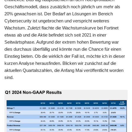
e
er
s
gr
e
y
n
Geschäftsmodell, dass zusätzlich noch jährlich um mehr als
b
A
a
n
Li
20% gewachsen ist. Der Bedarf an Lösungen im Bereich
Cybersecurity ist ungebrochen und verspricht weiteres
o
p
m
g
n
Wachstum. Zuletzt flachte die Wachstumskurve bei Fortinet
o
p
er
k
etwas ab und die Aktie befindet sich seit 2021 in einer
k
Seitwärtsphase. Aufgrund der extrem hohen Bewertung war
dies durchaus überfällig und könnte nun die Chance für einen
Einstieg bieten. Ob die wirklich der Fall ist, möchte ich in dieser
kurzen Analyse herausfinden. Blicken wir zunächst auf die
aktuellen Quartalszahlen, die Anfang Mai veröffentlicht worden
sind.