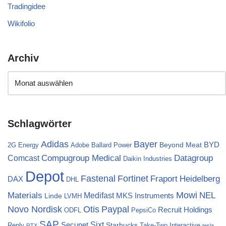
Tradingidee
Wikifolio
Archiv
Schlagwörter
Bayer
Adidas
BYD
Beyond Meat
2G Energy
Adobe
Ballard Power
Compugroup Medical
Datagroup
Comcast
Daikin Industries
Depot
Fortinet
Fastenal
Fraport
Heidelberg
DAX
DHL
Materials
Mowi
NEL
Medifast
MKS Instruments
Linde
LVMH
Novo Nordisk
Otis
Paypal
Recruit Holdings
ODFL
PepsiCo
SAP
Sixt
Secunet
Starbucks
Reply
Take-Two Interactive
RTX
tesla