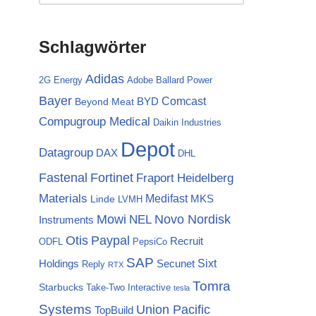
Schlagwörter
Adidas
2G Energy
Adobe
Ballard Power
Bayer
Comcast
BYD
Beyond Meat
Compugroup Medical
Daikin Industries
Depot
Datagroup
DAX
DHL
Fortinet
Fastenal
Fraport
Heidelberg
Materials
Medifast
MKS
Linde
LVMH
Mowi
NEL
Novo Nordisk
Instruments
Otis
Paypal
Recruit
ODFL
PepsiCo
SAP
Sixt
Holdings
Secunet
Reply
RTX
Tomra
Starbucks
Take-Two Interactive
tesla
Systems
Union Pacific
TopBuild