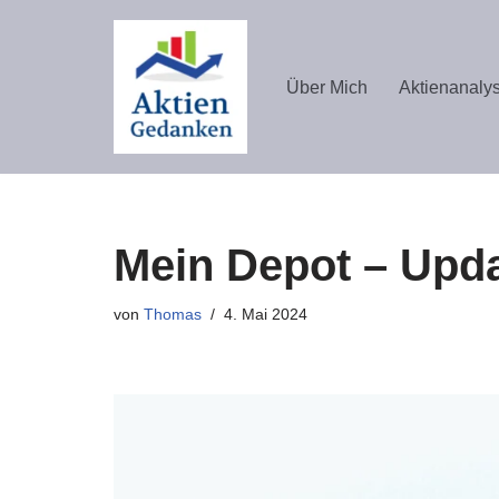
Zum
Über Mich
Aktienanaly
Inhalt
springen
Mein Depot – Upda
von
Thomas
4. Mai 2024