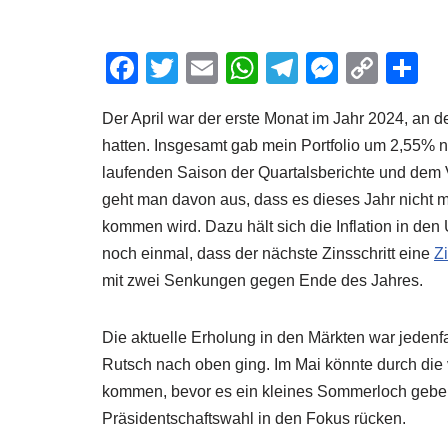
F
T
E
W
T
M
C
T
a
wi
m
h
el
e
o
ei
Der April war der erste Monat im Jahr 2024, an
c
tt
ail
at
e
ss
p
e
hatten. Insgesamt gab mein Portfolio um 2,55%
e
er
s
gr
e
y
n
laufenden Saison der Quartalsberichte und dem 
b
A
a
n
Li
geht man davon aus, dass es dieses Jahr nicht m
o
p
m
g
n
kommen wird. Dazu hält sich die Inflation in de
o
p
er
k
noch einmal, dass der nächste Zinsschritt eine
Z
mit zwei Senkungen gegen Ende des Jahres.
k
Die aktuelle Erholung in den Märkten war jedenfa
Rutsch nach oben ging. Im Mai könnte durch die
kommen, bevor es ein kleines Sommerloch geben
Präsidentschaftswahl in den Fokus rücken.