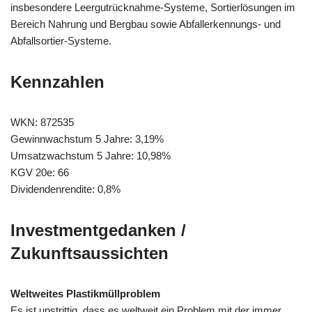
o
p
m
g
n
insbesondere Leergutrücknahme-Systeme, Sortierlösungen im
o
p
er
k
Bereich Nahrung und Bergbau sowie Abfallerkennungs- und
Abfallsortier-Systeme.
k
Kennzahlen
WKN: 872535
Gewinnwachstum 5 Jahre: 3,19%
Umsatzwachstum 5 Jahre: 10,98%
KGV 20e: 66
Dividendenrendite: 0,8%
Investmentgedanken /
Zukunftsaussichten
Weltweites Plastikmüllproblem
Es ist unstrittig, dass es weltweit ein Problem mit der immer