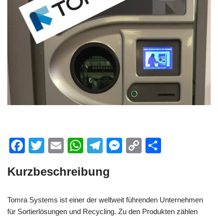
F
T
E
W
T
M
C
T
a
wi
m
h
el
e
o
eil
Kurzbeschreibung
c
tt
ail
at
e
ss
p
e
e
er
s
gr
e
y
n
Tomra Systems ist einer der weltweit führenden Unternehmen
b
A
a
n
Li
für Sortierlösungen und Recycling. Zu den Produkten zählen