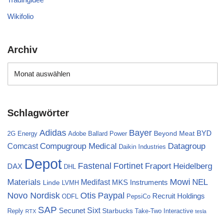
Wikifolio
Archiv
Schlagwörter
Bayer
Adidas
BYD
Beyond Meat
2G Energy
Adobe
Ballard Power
Compugroup Medical
Datagroup
Comcast
Daikin Industries
Depot
Fortinet
Fastenal
Fraport
Heidelberg
DAX
DHL
Materials
Mowi
NEL
Medifast
MKS Instruments
Linde
LVMH
Novo Nordisk
Otis
Paypal
Recruit Holdings
ODFL
PepsiCo
SAP
Sixt
Secunet
Starbucks
Reply
Take-Two Interactive
RTX
tesla