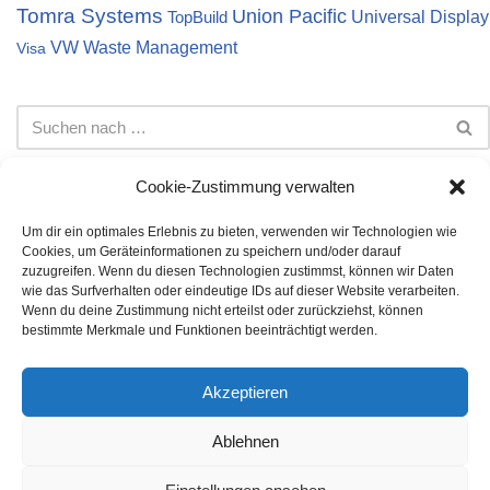
Tomra Systems
Union Pacific
Universal Display
TopBuild
VW
Waste Management
Visa
Cookie-Zustimmung verwalten
Um dir ein optimales Erlebnis zu bieten, verwenden wir Technologien wie
Cookies, um Geräteinformationen zu speichern und/oder darauf
Impressum
Datenschutz
Cookie-Richtlinie (EU)
zuzugreifen. Wenn du diesen Technologien zustimmst, können wir Daten
wie das Surfverhalten oder eindeutige IDs auf dieser Website verarbeiten.
Die auf dieser Webseite dargestellten Informationen stellen
Wenn du deine Zustimmung nicht erteilst oder zurückziehst, können
keine Anlageberatung dar. Bei den Inhalten handelt es sich
bestimmte Merkmale und Funktionen beeinträchtigt werden.
lediglich um meine persönliche Meinung. Es wird keine Gewähr
auf Vollständigkeit, Richtigkeit und Korrektheit der angegebenen
Akzeptieren
Daten übernommen. Die Investition in Aktien oder andere
Wertpapiere unterliegen Risiken, die jeder individuell für sich
Ablehnen
bestimmen muss. Für entstandene finanzielle Verluste wird
keine Haftung übernommen.