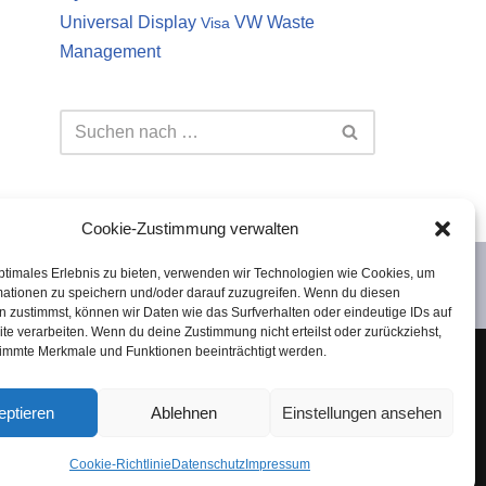
Universal Display
VW
Waste
Visa
Management
Cookie-Zustimmung verwalten
ptimales Erlebnis zu bieten, verwenden wir Technologien wie Cookies, um
mationen zu speichern und/oder darauf zuzugreifen. Wenn du diesen
 zustimmst, können wir Daten wie das Surfverhalten oder eindeutige IDs auf
te verarbeiten. Wenn du deine Zustimmung nicht erteilst oder zurückziehst,
immte Merkmale und Funktionen beeinträchtigt werden.
 es sich lediglich um meine persönliche Meinung.
Investition in Aktien oder andere Wertpapiere
eptieren
Ablehnen
Einstellungen ansehen
keine Haftung übernommen.
Cookie-Richtlinie
Datenschutz
Impressum