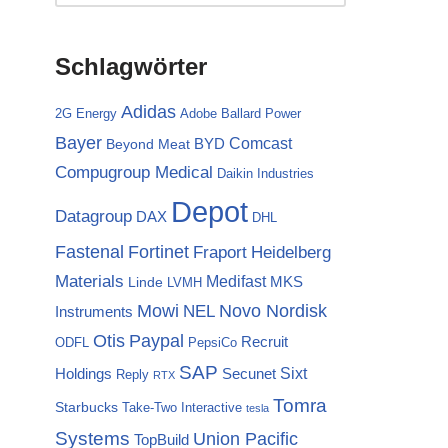
Schlagwörter
Adidas
2G Energy
Adobe
Ballard Power
Bayer
Comcast
BYD
Beyond Meat
Compugroup Medical
Daikin Industries
Depot
Datagroup
DAX
DHL
Fortinet
Fastenal
Fraport
Heidelberg
Materials
Medifast
MKS
Linde
LVMH
Mowi
NEL
Novo Nordisk
Instruments
Otis
Paypal
Recruit
ODFL
PepsiCo
SAP
Sixt
Holdings
Secunet
Reply
RTX
Tomra
Starbucks
Take-Two Interactive
tesla
Systems
Union Pacific
TopBuild