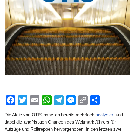
F
T
E
W
T
M
C
T
a
wi
m
h
el
e
o
eil
Die Aktie von OTIS habe ich bereits mehrfach
analysiert
und
c
tt
ail
at
e
ss
p
e
dabei die langfristigen Chancen des Weltmarktführers für
e
er
s
gr
e
y
n
Aufzüge und Rolltreppen hervorgehoben. In den letzten zwei