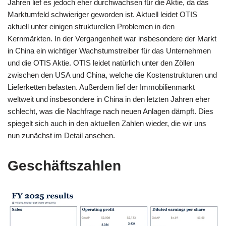
b
A
a
n
Li
Jahren lief es jedoch eher durchwachsen für die Aktie, da das
Marktumfeld schwieriger geworden ist. Aktuell leidet OTIS
o
p
m
g
n
aktuell unter einigen strukturellen Problemen in den
o
p
er
k
Kernmärkten. In der Vergangenheit war insbesondere der Markt
k
in China ein wichtiger Wachstumstreiber für das Unternehmen
und die OTIS Aktie. OTIS leidet natürlich unter den Zöllen
zwischen den USA und China, welche die Kostenstrukturen und
Lieferketten belasten. Außerdem lief der Immobilienmarkt
weltweit und insbesondere in China in den letzten Jahren eher
schlecht, was die Nachfrage nach neuen Anlagen dämpft. Dies
spiegelt sich auch in den aktuellen Zahlen wieder, die wir uns
nun zunächst im Detail ansehen.
Geschäftszahlen