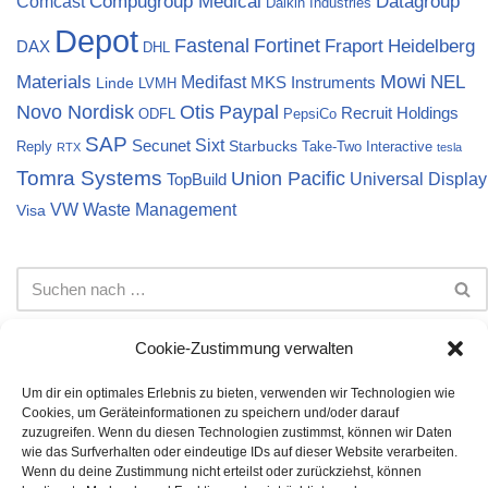
Compugroup Medical
Datagroup
Comcast
Daikin Industries
Depot
Fortinet
Fastenal
Fraport
Heidelberg
DAX
DHL
Materials
Mowi
NEL
Medifast
MKS Instruments
Linde
LVMH
Novo Nordisk
Otis
Paypal
Recruit Holdings
ODFL
PepsiCo
SAP
Sixt
Secunet
Starbucks
Reply
Take-Two Interactive
RTX
tesla
Tomra Systems
Union Pacific
Universal Display
TopBuild
VW
Waste Management
Visa
Cookie-Zustimmung verwalten
Um dir ein optimales Erlebnis zu bieten, verwenden wir Technologien wie
Cookies, um Geräteinformationen zu speichern und/oder darauf
Impressum
Datenschutz
Cookie-Richtlinie (EU)
zuzugreifen. Wenn du diesen Technologien zustimmst, können wir Daten
wie das Surfverhalten oder eindeutige IDs auf dieser Website verarbeiten.
Die auf dieser Webseite dargestellten Informationen stellen
Wenn du deine Zustimmung nicht erteilst oder zurückziehst, können