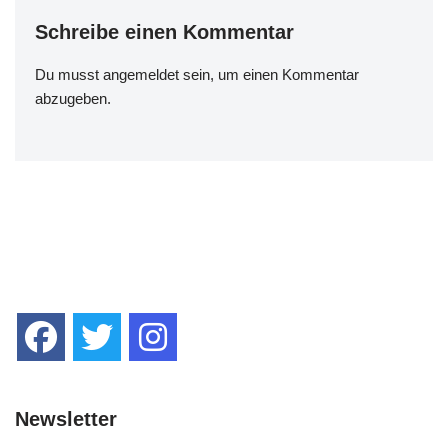
o
p
er
k
k
Schreibe einen Kommentar
Du musst
angemeldet
sein, um einen Kommentar
abzugeben.
Newsletter