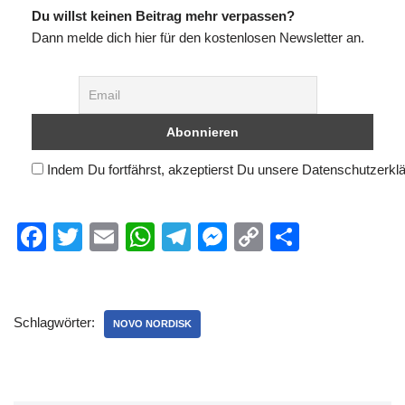
Du willst keinen Beitrag mehr verpassen?
Dann melde dich hier für den kostenlosen Newsletter an.
Indem Du fortfährst, akzeptierst Du unsere Datenschutzerkl
F
T
E
W
T
M
C
T
a
wi
m
h
el
e
o
eil
c
tt
ail
at
e
ss
p
e
e
er
s
gr
e
y
n
Schlagwörter:
NOVO NORDISK
b
A
a
n
Li
o
p
m
g
n