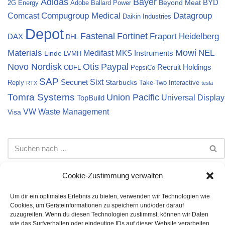
Bayer
Adidas
BYD
Beyond Meat
2G Energy
Adobe
Ballard Power
Compugroup Medical
Datagroup
Comcast
Daikin Industries
Depot
Fortinet
Fastenal
Fraport
Heidelberg
DAX
DHL
Materials
Mowi
NEL
Medifast
MKS Instruments
Linde
LVMH
Novo Nordisk
Otis
Paypal
Recruit Holdings
ODFL
PepsiCo
SAP
Sixt
Secunet
Starbucks
Reply
Take-Two Interactive
RTX
tesla
Tomra Systems
Union Pacific
Universal Display
TopBuild
VW
Waste Management
Visa
Cookie-Zustimmung verwalten
Um dir ein optimales Erlebnis zu bieten, verwenden wir Technologien wie
Cookies, um Geräteinformationen zu speichern und/oder darauf
Impressum
Datenschutz
Cookie-Richtlinie (EU)
zuzugreifen. Wenn du diesen Technologien zustimmst, können wir Daten
wie das Surfverhalten oder eindeutige IDs auf dieser Website verarbeiten.