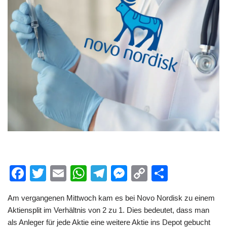
F
T
E
W
T
M
C
T
a
wi
m
h
el
e
o
eil
Am vergangenen Mittwoch kam es bei Novo Nordisk zu einem
c
tt
ail
at
e
ss
p
e
Aktiensplit im Verhältnis von 2 zu 1. Dies bedeutet, dass man
e
er
s
gr
e
y
n
als Anleger für jede Aktie eine weitere Aktie ins Depot gebucht