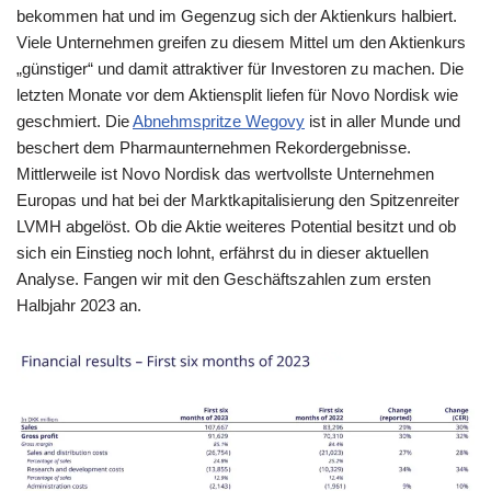
b
A
a
n
Li
bekommen hat und im Gegenzug sich der Aktienkurs halbiert.
Viele Unternehmen greifen zu diesem Mittel um den Aktienkurs
o
p
m
g
n
„günstiger“ und damit attraktiver für Investoren zu machen. Die
o
p
er
k
letzten Monate vor dem Aktiensplit liefen für Novo Nordisk wie
k
geschmiert. Die
Abnehmspritze Wegovy
ist in aller Munde und
beschert dem Pharmaunternehmen Rekordergebnisse.
Mittlerweile ist Novo Nordisk das wertvollste Unternehmen
Europas und hat bei der Marktkapitalisierung den Spitzenreiter
LVMH abgelöst. Ob die Aktie weiteres Potential besitzt und ob
sich ein Einstieg noch lohnt, erfährst du in dieser aktuellen
Analyse. Fangen wir mit den Geschäftszahlen zum ersten
Halbjahr 2023 an.