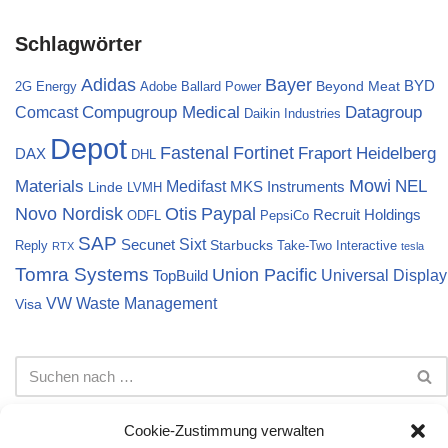
Schlagwörter
Bayer
Adidas
BYD
Beyond Meat
2G Energy
Adobe
Ballard Power
Compugroup Medical
Datagroup
Comcast
Daikin Industries
Depot
Fortinet
Fastenal
Fraport
Heidelberg
DAX
DHL
Materials
Mowi
NEL
Medifast
MKS Instruments
Linde
LVMH
Novo Nordisk
Otis
Paypal
Recruit Holdings
ODFL
PepsiCo
SAP
Sixt
Secunet
Starbucks
Reply
Take-Two Interactive
RTX
tesla
Tomra Systems
Union Pacific
Universal Display
TopBuild
VW
Waste Management
Visa
Cookie-Zustimmung verwalten