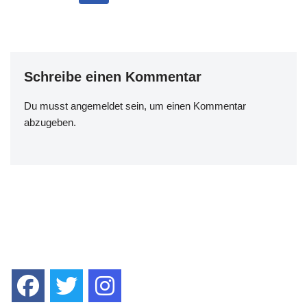
b
A
a
n
Li
o
p
m
g
n
o
p
er
k
k
Schreibe einen Kommentar
Du musst
angemeldet
sein, um einen Kommentar
abzugeben.