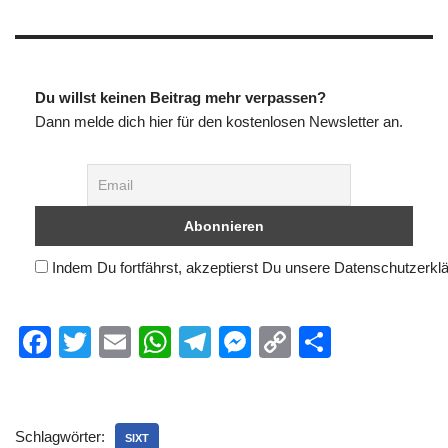
Du willst keinen Beitrag mehr verpassen?
Dann melde dich hier für den kostenlosen Newsletter an.
Indem Du fortfährst, akzeptierst Du unsere Datenschutzerkl
F
T
E
W
T
M
C
T
a
wi
m
h
el
e
o
eil
c
tt
ail
at
e
ss
p
e
e
er
s
gr
e
y
n
Schlagwörter:
SIXT