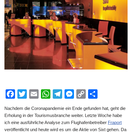
F
T
E
W
T
M
C
T
a
wi
m
h
el
e
o
eil
Nachdem die Coronapandemie ein Ende gefunden hat, geht die
c
tt
ail
at
e
ss
p
e
Erholung in der Tourismusbranche weiter. Letzte Woche habe
e
er
s
gr
e
y
n
ich eine ausführliche Analyse zum Flughafenbetreiber
Fraport
b
A
a
n
Li
veröffentlicht und heute wird es um die Aktie von Sixt gehen. Da