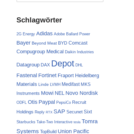
Schlagwörter
Adidas
2G Energy
Adobe
Ballard Power
Bayer
Comcast
BYD
Beyond Meat
Compugroup Medical
Daikin Industries
Depot
Datagroup
DAX
DHL
Fortinet
Fastenal
Fraport
Heidelberg
Materials
Medifast
MKS
Linde
LVMH
Mowi
NEL
Novo Nordisk
Instruments
Otis
Paypal
Recruit
ODFL
PepsiCo
SAP
Sixt
Holdings
Secunet
Reply
RTX
Tomra
Starbucks
Take-Two Interactive
tesla
Systems
Union Pacific
TopBuild