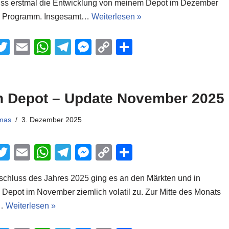
ss erstmal die Entwicklung von meinem Depot im Dezember
er
s
gr
e
y
n
m Programm. Insgesamt…
Weiterlesen »
A
a
n
Li
p
m
g
n
T
E
W
T
M
C
T
p
er
k
wi
m
h
el
e
o
eil
tt
ail
at
e
ss
p
e
er
s
gr
e
y
n
n Depot – Update November 2025
A
a
n
Li
mas
3. Dezember 2025
p
m
g
n
p
er
k
T
E
W
T
M
C
T
wi
m
h
el
e
o
eil
chluss des Jahres 2025 ging es an den Märkten und in
tt
ail
at
e
ss
p
e
Depot im November ziemlich volatil zu. Zur Mitte des Monats
er
s
gr
e
y
n
s…
Weiterlesen »
A
a
n
Li