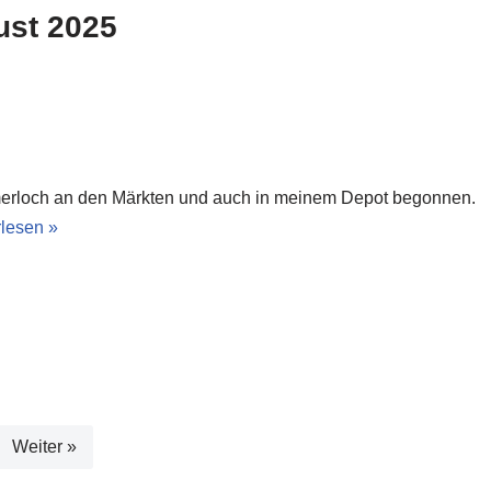
er
s
gr
e
y
n
ust 2025
A
a
n
Li
p
m
g
n
p
er
k
l
mmerloch an den Märkten und auch in meinem Depot begonnen.
rlesen »
l
Weiter »