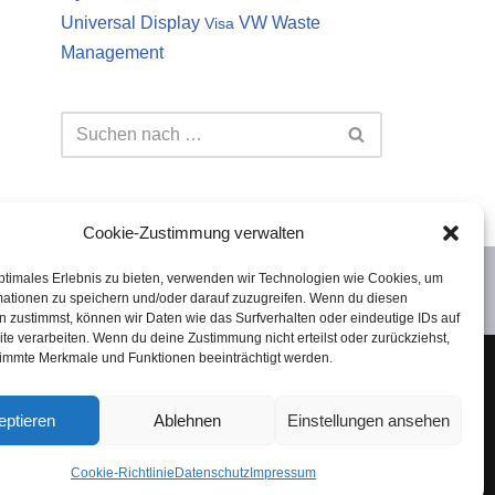
Universal Display
VW
Waste
Visa
Management
Cookie-Zustimmung verwalten
ptimales Erlebnis zu bieten, verwenden wir Technologien wie Cookies, um
mationen zu speichern und/oder darauf zuzugreifen. Wenn du diesen
 zustimmst, können wir Daten wie das Surfverhalten oder eindeutige IDs auf
te verarbeiten. Wenn du deine Zustimmung nicht erteilst oder zurückziehst,
immte Merkmale und Funktionen beeinträchtigt werden.
 es sich lediglich um meine persönliche Meinung.
Investition in Aktien oder andere Wertpapiere
eptieren
Ablehnen
Einstellungen ansehen
keine Haftung übernommen.
Cookie-Richtlinie
Datenschutz
Impressum